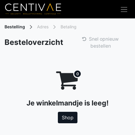
Overslaan naar inhoud
Bestelling
Adres
Betaling
Snel opnieuw
Besteloverzicht
bestellen
Je winkelmandje is leeg!
Shop